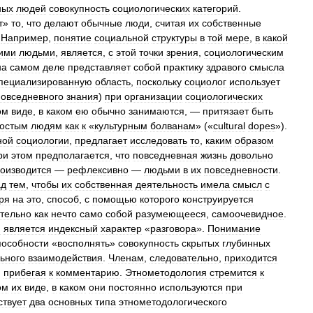
ных
людей
совокупность
социологических
категорий
.
т
»
то
,
что
делают
обычные
люди
,
считая
их
собственные
.
Например
,
понятие
социальной
структуры
в
той
мере
,
в
какой
ими
людьми
,
является
,
с
этой
точки
зрения
,
социологическим
на
самом
деле
представляет
собой
практику
здравого
смысла
пециализированную
область
,
поскольку
социолог
использует
повседневного
знания
)
при
организации
социологических
ом
виде
,
в
каком
ею
обычно
занимаются
, —
притязает
быть
остым
людям
как
к
«
культурным
болванам
» («
cultural
dopes
»).
ной
социологии
,
предлагает
исследовать
то
,
каким
образом
ри
этом
предполагается
,
что
повседневная
жизнь
довольно
оизводится
—
рефлексивно
—
людьми
в
их
повседневности
.
ад
тем
,
чтобы
их
собственная
деятельность
имела
смысл
с
ря
на
это
,
способ
,
с
помощью
которого
конструируется
тельно
как
нечто
само
собой
разумеющееся
,
самоочевидное
.
и
является
индексный
характер
«
разговора
».
Понимание
пособности
«
восполнять
»
совокупность
скрытых
глубинных
ьного
взаимодействия
.
Членам
,
следовательно
,
приходится
,
прибегая
к
комментарию
.
Этнометодология
стремится
к
ом
их
виде
,
в
каком
они
постоянно
используются
при
твует
два
основных
типа
этнометодологического