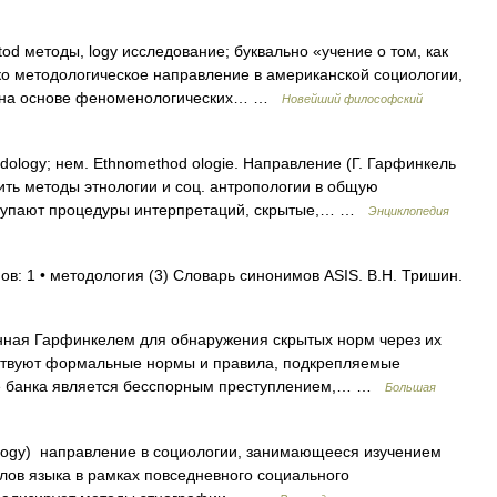
od методы, logy исследование; буквально «учение о том, как
о методологическое направление в американской социологии,
 на основе феноменологических… …
Новейший философский
ology; нем. Ethnomethod ologie. Направление (Г. Гарфинкель
ить методы этнологии и соц. антропологии в общую
ыступают процедуры интерпретаций, скрытые,… …
Энциклопедия
ов: 1 • методология (3) Словарь синонимов ASIS. В.Н. Тришин.
ная Гарфинкелем для обнаружения скрытых норм через их
ствуют формальные нормы и правила, подкрепляемые
ние банка является бесспорным преступлением,… …
Большая
logy) направление в социологии, занимающееся изучением
ов языка в рамках повседневного социального