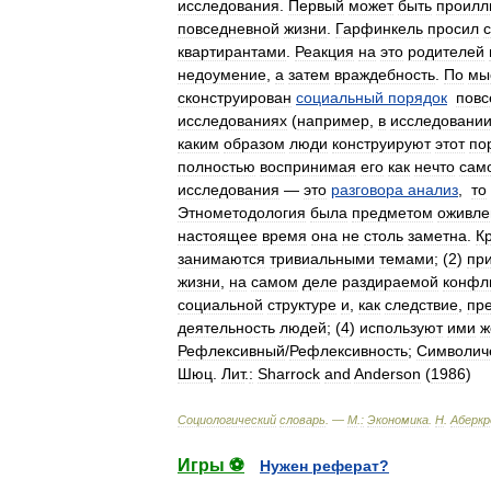
исследования
.
Первый
может
быть
проилл
повседневной
жизни
.
Гарфинкель
просил
квартирантами
.
Реакция
на
это
родителей
недоумение
,
а
затем
враждебность
.
По
мы
сконструирован
социальный
порядок
повс
исследованиях
(
например
,
в
исследовани
каким
образом
люди
конструируют
этот
по
полностью
воспринимая
его
как
нечто
сам
исследования
—
это
разговора
анализ
,
то
Этнометодология
была
предметом
оживле
настоящее
время
она
не
столь
заметна
.
К
занимаются
тривиальными
темами
; (
2
)
пр
жизни
,
на
самом
деле
раздираемой
конфл
социальной
структуре
и
,
как
следствие
,
пр
деятельность
людей
; (
4
)
используют
ими
ж
Рефлексивный
/
Рефлексивность
;
Символич
Шюц
.
Лит
.
:
Sharrock
and
Anderson
(
1986
)
Социологический
словарь
. —
М
.
:
Экономика
.
Н
.
Аберк
Игры ⚽
Нужен реферат?