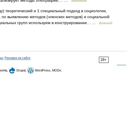
рсализирует методы этнографии,… …
Википедия
y) теоретический и 1 специальный подход в социологии,
по выявлению методов (членских методов) и социальной
оциальных групп используем в конструировании… …
Большой
ка
,
Реклама на сайте
18+
omla,
Drupal,
WordPress, MODx.