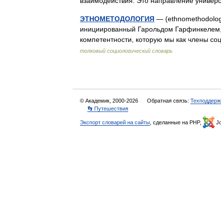
взаимодействия. Это направление униве
ЭТНОМЕТОДОЛОГИЯ
— (ethnomethodolog
инициированный Гарольдом Гарфинкелем, 
компетентности, которую мы как члены с
толковый социологический словарь
© Академик, 2000-2026
Обратная связь:
Техподдерж
👣 Путешествия
Экспорт словарей на сайты
, сделанные на PHP,
Jo