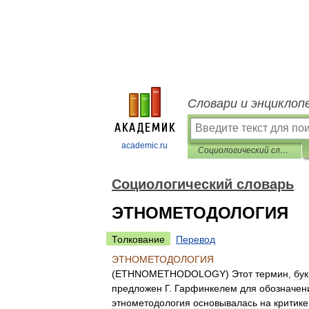
Словари и энциклоп
academic.ru
Социологический словарь
Социологический словарь
ЭТНОМЕТОДОЛОГИЯ
Толкование
Перевод
ЭТНОМЕТОДОЛОГИЯ
(
ETHNOMETHODOLOGY
)
Этот
термин
,
бу
предложен
Г
.
Гарфинкелем
для
обозначен
этнометодология
основывалась
на
критике