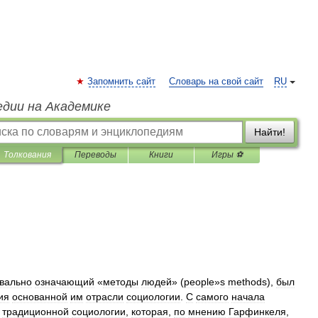
Запомнить сайт
Словарь на свой сайт
RU
едии на Академике
Найти!
Толкования
Переводы
Книги
Игры ⚽
квально
означающий
«
методы
людей
» (
people
»
s
methods
),
был
ия
основанной
им
отрасли
социологии
.
С
самого
начала
традиционной
социологии
,
которая
,
по
мнению
Гарфинкеля
,