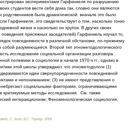
юстрирован
экспериментами
Гарфинкеля
по
разрушению
своих
студентов
вести
себя
дома
так
,
словно
они
являются
и
родственников
была
драматической:
вначале
это
было
сли
Гарфинкеля
,
это
свидетельствует
о
том
,
насколько
тонко
едневной
жизни
и
насколько
он
хрупок
.
В
других
своих
и
поведения
присяжных
заседателей
)
Гарфинкель
изучал
то
,
рядок
повседневности
в
различной
обстановке
,
по
-
прежнему
о
собой
разумеющееся
.
Второй
тип
этнометодологического
есть
исследование
социальной
организации
разговора
.
нной
полемики
в
социологии
в
начале
1970
-
х
гг
.,
однако
в
ритики
этой
школы
утверждают
,
что
этнометодологи
(
1
)
идерживаются
идеи
сверхупорядоченности
повседневной
иктами
и
непониманием
; (
3
)
не
имеют
представления
о
енебрегают
социальными
факторами
,
ограничивающими
е
критикуемые
методы
исследования
.
См
.
также:
еский
интеракционизм
;
Феноменологическая
социология
;
ромби
,
С
.
Хилл
,
Б
.
С
.
Тернер
.
2004
.