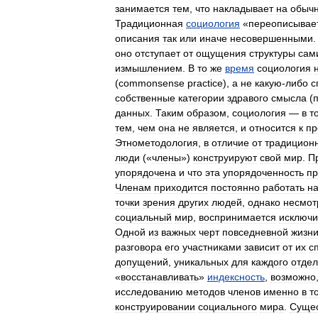
занимается
тем
,
что
накладывает
на
обыч
Традиционная
социология
«
переописывае
описания
так
или
иначе
несовершенными
оно
отступает
от
ощущения
структуры
сам
измышлением
.
В
то
же
время
социология
(
commonsense
practice
),
а
не
какую
-
либо
с
собственные
категории
здравого
смысла
(
данных
.
Таким
образом
,
социология
—
в
т
тем
,
чем
она
не
является
,
и
относится
к
пр
Этнометодология
,
в
отличие
от
традицион
люди
(«
члены
»)
конструируют
свой
мир
.
П
упорядочена
и
что
эта
упорядоченность
пр
Членам
приходится
постоянно
работать
н
точки
зрения
других
людей
,
однако
несмот
социальный
мир
,
воспринимается
исключи
Одной
из
важных
черт
повседневной
жизн
разговора
его
участниками
зависит
от
их
с
допущений
,
уникальных
для
каждого
отдел
«
восстанавливать
»
индексность
,
возможно
исследованию
методов
членов
именно
в
т
конструировании
социального
мира
.
Сущес