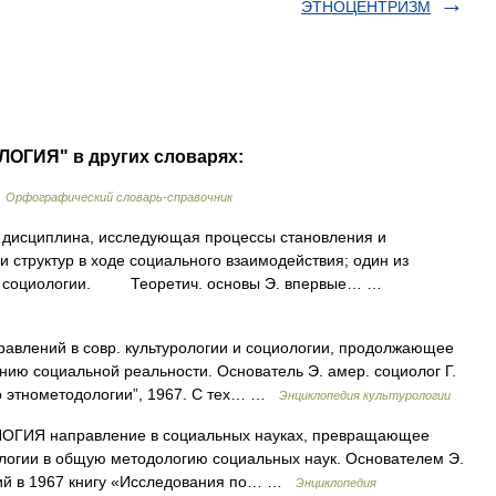
ЭТНОЦЕНТРИЗМ
ОГИЯ" в других словарях:
…
Орфографический словарь-справочник
сциплина, исследующая процессы становления и
структур в ходе социального взаимодействия; один из
ой социологии. Теоретич. основы Э. впервые… …
ений в совр. культурологии и социологии, продолжающее
нию социальной реальности. Основатель Э. амер. социолог Г.
по этнометодологии”, 1967. С тех… …
Энциклопедия культурологии
направление в социальных науках, превращающее
логии в общую методологию социальных наук. Основателем Э.
ший в 1967 книгу «Исследования по… …
Энциклопедия