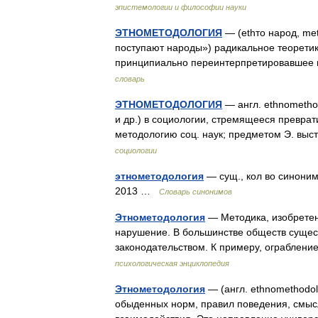
эпистемологии и философии науки
ЭТНОМЕТОДОЛОГИЯ
— (ethто народ, met
поступают народы») радикальное теоретик
принципиально переинтерпретировавшее
словарь
ЭТНОМЕТОДОЛОГИЯ
— англ. ethnomethod
и др.) в социологии, стремящееся преврат
методологию соц. наук; предметом Э. в
социологии
этнометодология
— сущ., кол во синоним
2013 …
Словарь синонимов
Этнометодология
— Методика, изобретен
нарушение. В большинстве обществ суще
законодательством. К примеру, ограбле
психологическая энциклопедия
Этнометодология
— (англ. ethnomethodo
обыденных норм, правил поведения, смысл